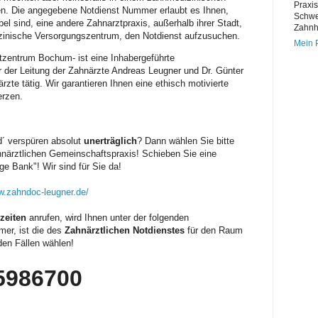
Praxi
n. Die angegebene Notdienst Nummer erlaubt es Ihnen,
Schwe
el sind, eine andere Zahnarztpraxis, außerhalb ihrer Stadt,
Zahnh
inische Versorgungszentrum, den Notdienst aufzusuchen.
Mein P
tzentrum Bochum- ist eine Inhabergeführte
der Leitung der Zahnärzte Andreas Leugner und Dr. Günter
zte tätig. Wir garantieren Ihnen eine ethisch motivierte
erzen.
d´
verspüren absolut
unerträglich
? Dann wählen Sie bitte
hnärztlichen Gemeinschaftspraxis! Schieben Sie eine
ge Bank"! Wir sind für Sie da!
w.zahndoc-leugner.de/
zeiten
anrufen, wird Ihnen unter der folgenden
er, ist die des
Zahnärztlichen Notdienstes
für den Raum
nden Fällen wählen!
5986700