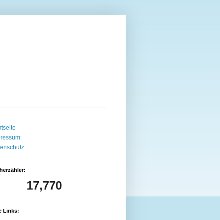
rtseite
ressum:
enschutz
herzähler:
17,770
 Links: