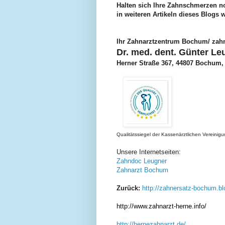
Halten sich Ihre Zahnschmerzen no
in weiteren Artikeln dieses Blogs 
Ihr Zahnarztzentrum Bochum/ zahn
Dr. med. dent. Günter L
Herner Straße 367, 44807 Bochum
Qualitätssiegel der Kassenärztlichen Vereini
Unsere Internetseiten:
Zahndoc Leugner
Zahnarzt Bochum
Zurück:
http://zahnersatz-bochum.b
http://www.zahnarzt-herne.info/
http://hernezahnarzt.de/