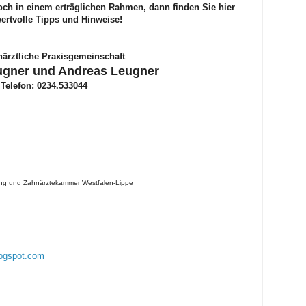
ch in einem erträglichen Rahmen, dann finden Sie hier
wertvolle Tipps und Hinweise!
ärztliche Praxisgemeinschaft
eugner und Andreas Leugner
,
Telefon: 0234.533044
gung und Zahnärztekammer Westfalen-Lippe
logspot.com