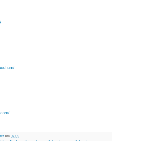
/
tbochum/
.com/
ner
um
07:05