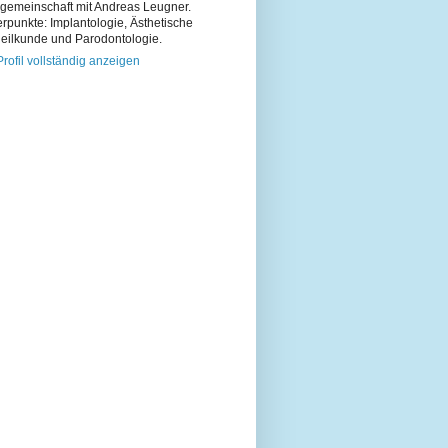
sgemeinschaft mit Andreas Leugner.
rpunkte: Implantologie, Ästhetische
eilkunde und Parodontologie.
rofil vollständig anzeigen