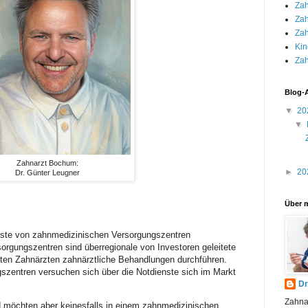
Zah
Za
Za
Kin
Zah
Blog-
▼
20
▼
Zahnarzt Bochum:
►
20
Dr. Günter Leugner
Über 
nste von zahnmedizinischen Versorgungszentren
gungszentren sind überregionale von Investoren geleitete
lten Zahnärzten zahnärztliche Behandlungen durchführen.
zentren versuchen sich über die Notdienste sich im Markt
Dr
Zahnar
möchten aber keinesfalls in einem zahnmedizinischen