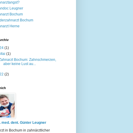
narztangst?
hndoc Leugner
hnarzt Bochum
derzahnarzt Bochum
narzt Herne
Archiv
24
(1)
Mai
(1)
Zahnarzt Bochum: Zahnschmerzen,
aber keine Lust au...
22
(2)
mich
. med. dent. Günter Leugner
zt in Bochum in zahnärztlicher